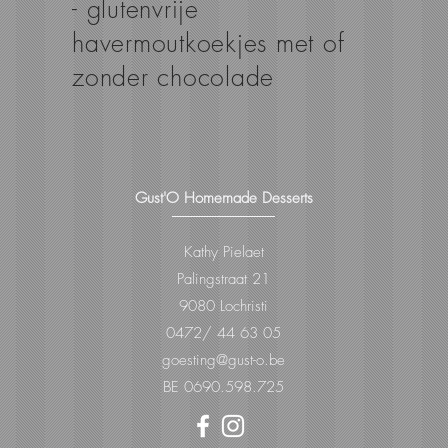
- glutenvrije
havermoutkoekjes met of
zonder chocolade
Gust'O Homemade Desserts
Kathy Pielaet
Palingstraat 21
9080 Lochristi
0472/ 44 63 05
goesting@gust-o.be
BE 0690.598.725