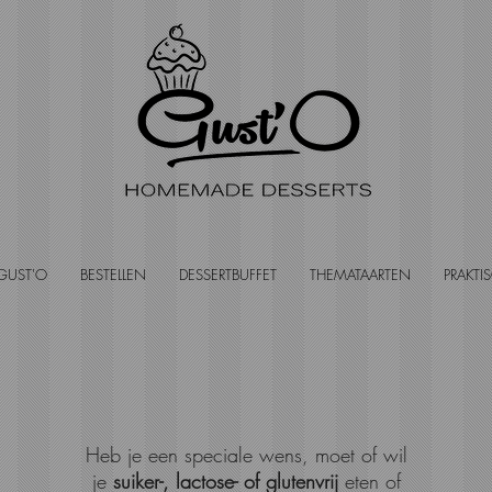
GUST'O
BESTELLEN
DESSERTBUFFET
THEMATAARTEN
PRAKTI
Heb je een speciale wens, moet of wil
je
suiker-, lactose- of glutenvrij
eten of