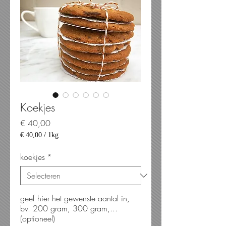
Koekjes
Prijs
€ 40,00
€ 40,00
/
1kg
€ 40,00
per
koekjes
*
1
Kilogram
geef hier het gewenste aantal in,
bv. 200 gram, 300 gram,...
(optioneel)