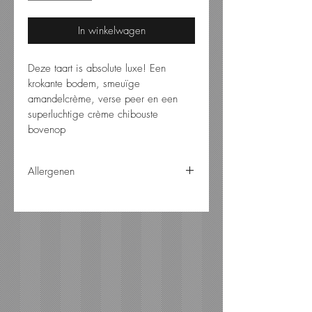
In winkelwagen
Deze taart is absolute luxe! Een 
krokante bodem, smeuïge 
amandelcrème, verse peer en een 
superluchtige crème chibouste 
bovenop
Allergenen
lactose - ei - gluten - noten