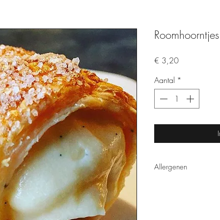
Roomhoorntjes
Prijs
€ 3,20
Aantal
*
Allergenen
gluten - lactose - ei