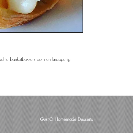
zachte banketbakkersroom en knapperig 
Gust'O Homemade Desserts