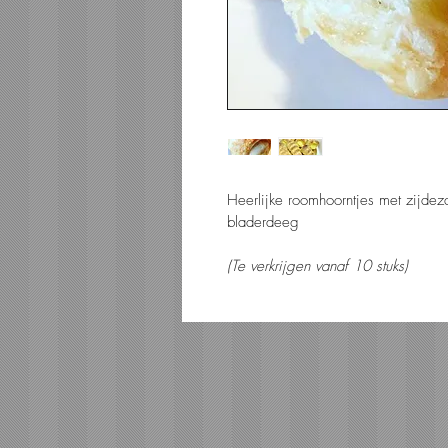
Heerlijke roomhoorntjes met zijde
bladerdeeg
(Te verkrijgen vanaf 10 stuks)